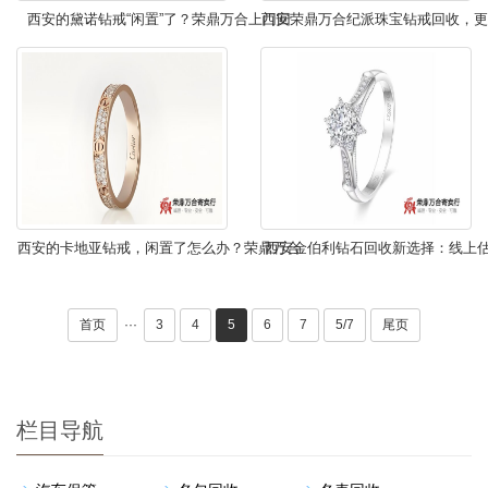
西安的黛诺钻戒“闲置”了？荣鼎万合上门回
西安荣鼎万合纪派珠宝钻戒回收，更
收，高价变现超省心！
侈品处理方式。
西安的卡地亚钻戒，闲置了怎么办？荣鼎万合
西安金伯利钻石回收新选择：线上估
上门为您“唤醒”价值！
服务，给您安心体验！
首页
···
3
4
5
6
7
5/7
尾页
栏目导航