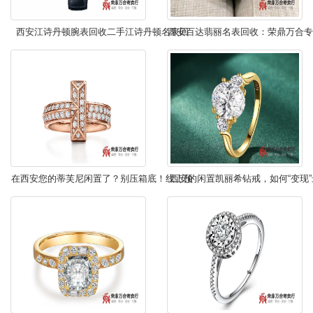
西安江诗丹顿腕表回收二手江诗丹顿名表回
西安百达翡丽名表回收：荣鼎万合专
收，足不出户 安心变现 上门回收！
收——足不出户安心变现！
在西安您的蒂芙尼闲置了？别压箱底！线上预
西安的闲置凯丽希钻戒，如何“变现
约，荣鼎万合寄卖行上门为您变现！
问问荣鼎万合寄卖行吧！