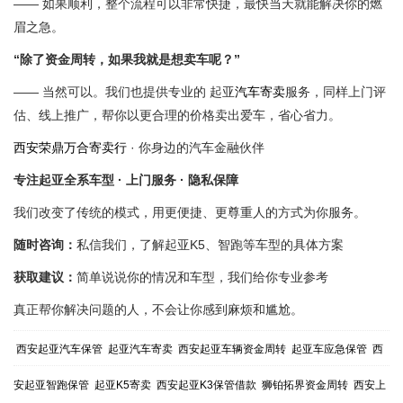
—— 如果顺利，整个流程可以非常快捷，最快当天就能解决你的燃
眉之急。
“除了资金周转，如果我就是想卖车呢？”
—— 当然可以。我们也提供专业的 起亚
汽车寄卖
服务，同样上门评
估、线上推广，帮你以更合理的价格卖出爱车，省心省力。
西安荣鼎万合寄卖行
· 你身边的汽车金融伙伴
专注起亚全系车型 · 上门服务 · 隐私保障
我们改变了传统的模式，用更便捷、更尊重人的方式为你服务。
随时咨询：
私信我们，了解起亚K5、智跑等车型的具体方案
获取建议：
简单说说你的情况和车型，我们给你专业参考
真正帮你解决问题的人，不会让你感到麻烦和尴尬。
西安起亚汽车保管
起亚汽车寄卖
西安起亚车辆资金周转
起亚车应急保管
西
安起亚智跑保管
起亚K5寄卖
西安起亚K3保管借款
狮铂拓界资金周转
西安上