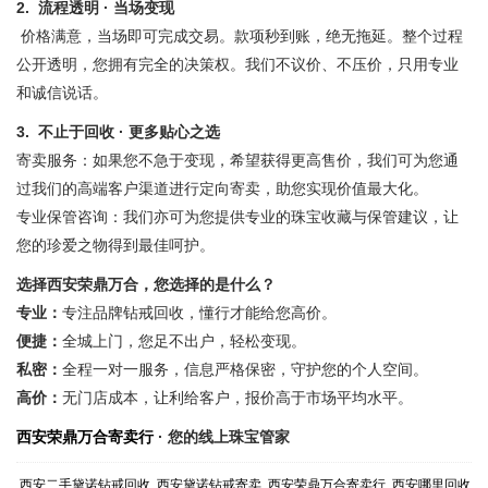
2. 流程透明 · 当场变现
价格满意，当场即可完成交易。款项秒到账，绝无拖延。整个过程
公开透明，您拥有完全的决策权。我们不议价、不压价，只用专业
和诚信说话。
3. 不止于回收 · 更多贴心之选
寄卖服务：如果您不急于变现，希望获得更高售价，我们可为您通
过我们的高端客户渠道进行定向寄卖，助您实现价值最大化。
专业保管咨询：我们亦可为您提供专业的珠宝收藏与保管建议，让
您的珍爱之物得到最佳呵护。
选择西安荣鼎万合，您选择的是什么？
专业：
专注品牌钻戒回收，懂行才能给您高价。
便捷：
全城上门，您足不出户，轻松变现。
私密：
全程一对一服务，信息严格保密，守护您的个人空间。
高价：
无门店成本，让利给客户，报价高于市场平均水平。
西安荣鼎万合寄卖行
· 您的线上珠宝管家
西安二手黛诺钻戒回收
西安黛诺钻戒寄卖
西安荣鼎万合寄卖行
西安哪里回收