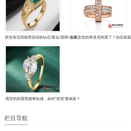
西安珠宝回收西安回收钻石/黄金/翡翠/名表，
在西安您的蒂芙尼闲置了？别压箱底
当场结算，可上门回收
约，荣鼎万合寄卖行上门为您变
西安的闲置凯丽希钻戒，如何“变现”最体面？
问问荣鼎万合寄卖行吧！
栏目导航