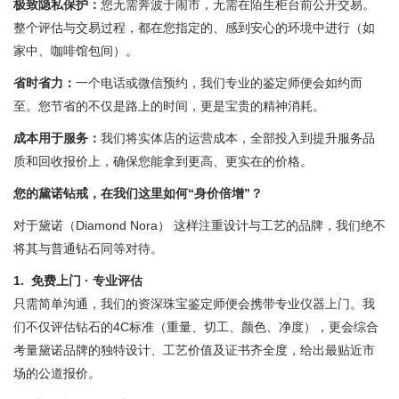
极致隐私保护：
您无需奔波于闹市，无需在陌生柜台前公开交易。
整个评估与交易过程，都在您指定的、感到安心的环境中进行（如
家中、咖啡馆包间）。
省时省力：
一个电话或微信预约，我们专业的鉴定师便会如约而
至。您节省的不仅是路上的时间，更是宝贵的精神消耗。
成本用于服务：
我们将实体店的运营成本，全部投入到提升服务品
质和回收报价上，确保您能拿到更高、更实在的价格。
您的黛诺钻戒，在我们这里如何“身价倍增”？
对于黛诺（Diamond Nora） 这样注重设计与工艺的品牌，我们绝不
将其与普通钻石同等对待。
1. 免费上门 · 专业评估
只需简单沟通，我们的资深珠宝鉴定师便会携带专业仪器上门。我
们不仅评估钻石的4C标准（重量、切工、颜色、净度），更会综合
考量黛诺品牌的独特设计、工艺价值及证书齐全度，给出最贴近市
场的公道报价。