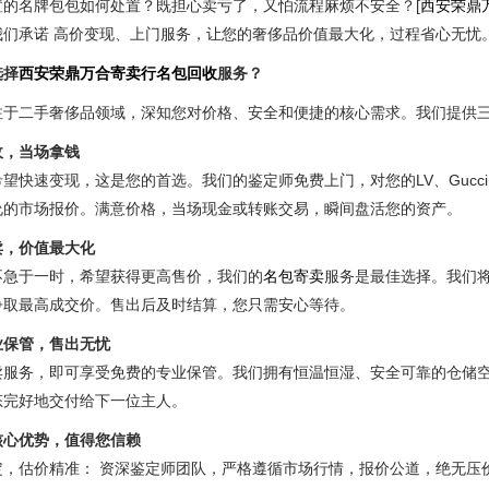
置的名牌包包如何处置？既担心卖亏了，又怕流程麻烦不安全？[
西安荣鼎
我们承诺 高价变现、上门服务，让您的奢侈品价值最大化，过程省心无忧
选择
西安荣鼎万合寄卖行
名包回收
服务？
注于二手奢侈品领域，深知您对价格、安全和便捷的核心需求。我们提供
收，当场拿钱
望快速变现，这是您的首选。我们的鉴定师免费上门，对您的LV、Gucci、
允的市场报价。满意价格，当场现金或转账交易，瞬间盘活您的资产。
卖，价值最大化
不急于一时，希望获得更高售价，我们的
名包寄卖
服务是最佳选择。我们
争取最高成交价。售出后及时结算，您只需安心等待。
业保管，售出无忧
卖服务，即可享受免费的专业保管。我们拥有恒温恒湿、安全可靠的仓储空
态完好地交付给下一位主人。
核心优势，值得您信赖
定，估价精准： 资深鉴定师团队，严格遵循市场行情，报价公道，绝无压