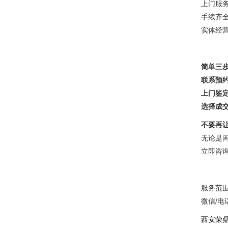
上门服
手续齐
实体经
简单三
联系预
上门鉴
选择成
不要再
无论是
立即咨
服务范围
微信/电话
西安荣