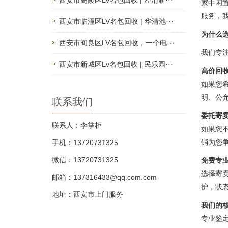
家中闲
服务，
西安市临潼区LV名包回收 | 华清池···
为什么
西安市阎良区LV名包回收，一个电···
我们专
西安市新城区Lv名包回收 | 民乐园···
高价回
如果您希
明、公
联系我们
委托寄
联系人：李掌柜
如果您
销为您
手机：13720731325
微信：13720731325
免费专
选择寄
邮箱：137316433@qq.com.com
护，状
地址：西安市上门服务
我们的
专业鉴