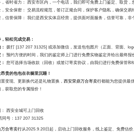
务，省时省力： 西安市区内，一个电话，我们即可免费上门鉴定、取货，
全，安全保密： 交易流程规范，签订正规合同，保护客户隐私，确保交易
营，信誉保障： 我们是西安实体店经营，提供面对面服务，信誉可靠，非
步，轻松完成交易：
约：
拨打 [137 207 31325] 或添加微信，发送包包图片（正面、背面、
定：
预约方便的时间，我们的鉴定师上门进行免费实物鉴定并给出最终报
交：
您可选择当场收款（回收）或签订寄卖协议，由我们进行免费保管和
让昂贵的包包在衣橱里沉睡！
闲置变现、更新换代还是礼物置换，
西安荣鼎万合寄卖行
都能为您提供最
询，获取您的专属报价！
： 西安全城可上门回收
同号：137 207 31325
鼎万合寄卖行
从2025.9.20日起，启动上门回收服务，线上鉴定、免费