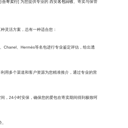
万合寄卖行
] 为您提供专业的 西安
名包回收
、寄卖与保管
。
三种灵活方案，总有一种适合您：
Chanel、Hermès等名包进行专业鉴定评估，给出透
将利用多个渠道和客户资源为您精准推介，通过专业的营
间，24小时安保，确保您的爱包在寄卖期间得到极致呵
价。