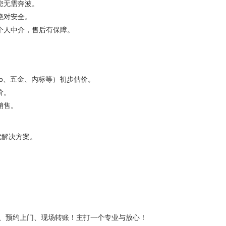
您无需奔波。
绝对安全。
个人中介，售后有保障。
logo、五金、内标等）初步估价。
价。
销售。
优解决方案。
估价、预约上门、现场转账！主打一个专业与放心！